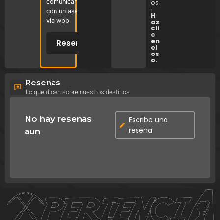
comunicandote
os
.
con un asesor
H
vía wpp
az
cli
c
en
Reservar
el
os
o.
Reseñas
Lo que dicen sobre nuestros destinos
No hay reseñas
Escribe una
reseña
aun