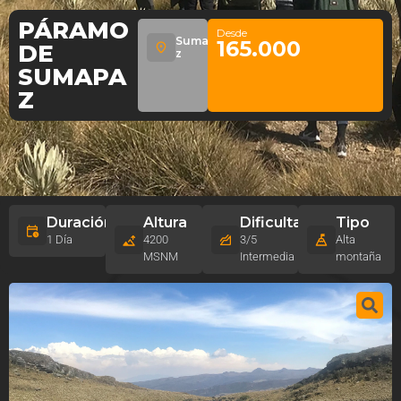
PÁRAMO
Desde
Sumapa
165.000
DE
z
SUMAPA
Z
Duración
Altura
Dificultad
Tipo
1 Día
4200
3/5
Alta
MSNM
Intermedia
montaña