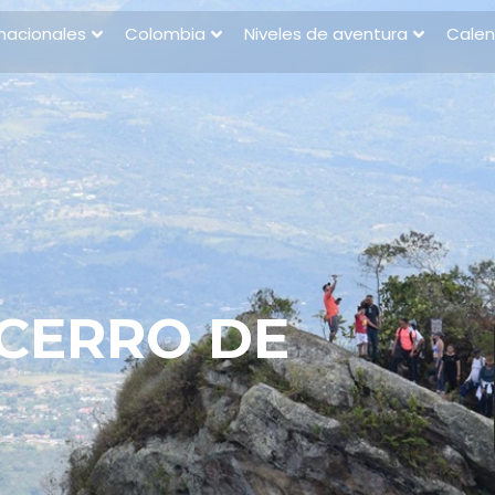
rnacionales
Colombia
Niveles de aventura
Calen
 CERRO DE