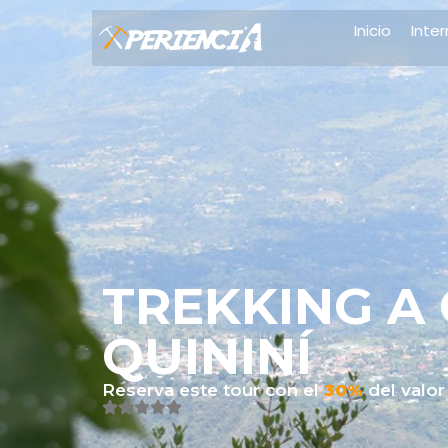
Inicio
Inte
TREKKING A
QUININÍ
Reserva este tour con el
30%
del valor