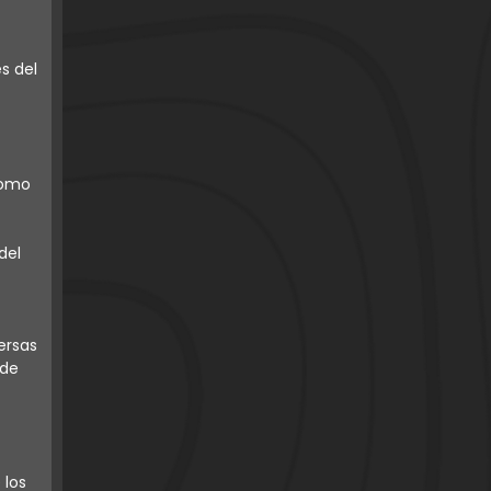
s del
como
del
ersas
 de
 los