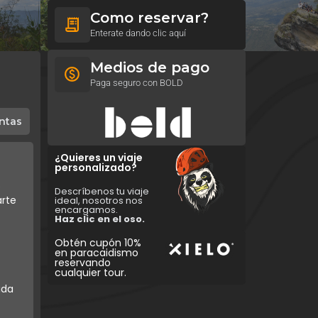
Como reservar?
Enterate dando clic aquí
Medios de pago
Paga seguro con BOLD
ntas
¿Quieres un viaje
personalizado?
s
Descríbenos tu viaje
arte
ideal, nosotros nos
encargamos.
Haz clic en el oso.
Obtén cupón 10%
en paracaidismo
reservando
cualquier tour.
ida