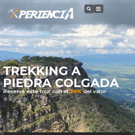
TREKKING A
PIEDRA COLGADA
Reserva este tour con el
30%
del valor