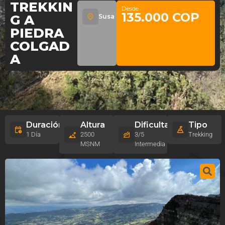
TREKKIN
Desde
135.000 COP
G A
Susa
PIEDRA
COLGAD
A
Duración
Altura
Dificultad
Tipo
1 Día
2500
3/5
Trekking
MSNM
Intermedia