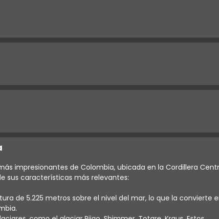
a
más impresionantes de Colombia, ubicada en la Cordillera Centr
de sus características más relevantes:
ltura de 5.225 metros sobre el nivel del mar, lo que la convierte 
mbia.
aciares, como el glaciar Pijao, Shimmer, Totare, Kraus. Estos