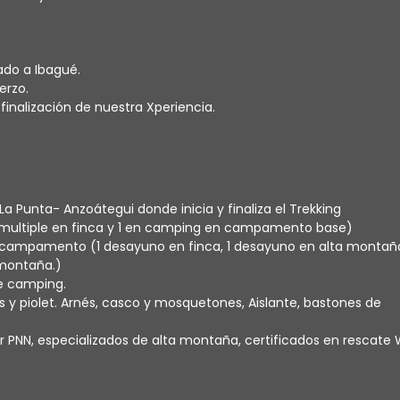
ado a Ibagué.
erzo.
 finalización de nuestra Xperiencia.
a Punta- Anzoátegui donde inicia y finaliza el Trekking
multiple en finca y 1 en camping en campamento base)
 campamento (1 desayuno en finca, 1 desayuno en alta montaña
 montaña.)
e camping.
 piolet. Arnés, casco y mosquetones, Aislante, bastones de
or PNN, especializados de alta montaña, certificados en rescate