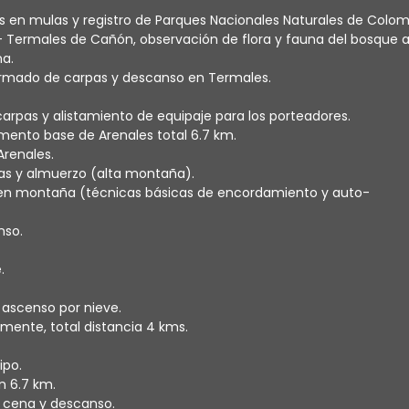
s en mulas y registro de Parques Nacionales Naturales de Colom
- Termales de Cañón, observación de flora y fauna del bosque a
na.
armado de carpas y descanso en Termales.
rpas y alistamiento de equipaje para los porteadores.
ento base de Arenales total 6.7 km.
renales.
as y almuerzo (alta montaña).
 en montaña (técnicas básicas de encordamiento y auto-
nso.
.
 ascenso por nieve.
ente, total distancia 4 kms.
ipo.
n 6.7 km.
 cena y descanso.