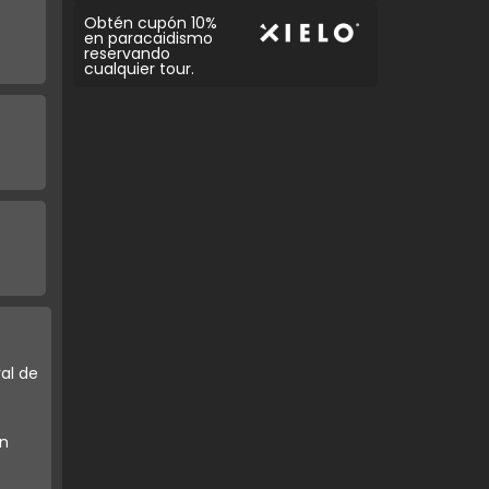
Obtén cupón 10%
en paracaidismo
reservando
cualquier tour.
al de
en