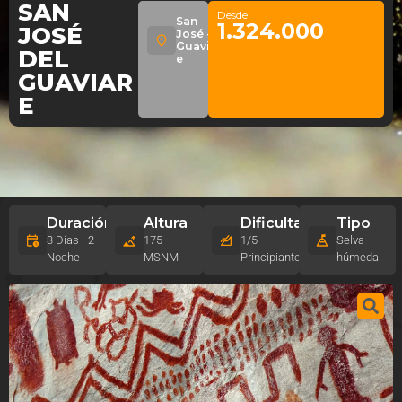
SAN
Desde
San
1.324.000
JOSÉ
José -
Guaviar
DEL
e
GUAVIAR
E
Duración
Altura
Dificultad
Tipo
3 Días - 2
175
1/5
Selva
Noche
MSNM
Principiante
húmeda