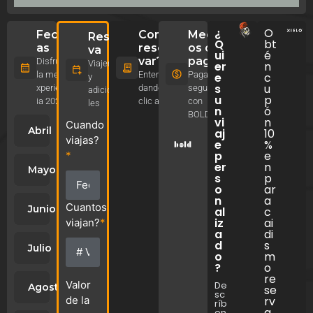
¿
O
Fech
Como
Medi
Reser
Q
bt
as
reser
os de
va
ui
é
var?
pago
Disfruta
Viajeros
er
n
la mejor
Enterate
Paga
e
c
y
s
u
xperienc
dando
seguro
adiciona
u
p
ia 2026
clic aquí
con
les
n
ó
BOLD
vi
n
Cuando
Abril
aj
10
viajas?
e
%
p
e
*
er
n
Mayo
s
p
o
ar
n
a
Cuantos
Junio
al
c
iz
ai
viajan?
*
a
di
d
s
Julio
o
m
?
o
re
Valor
De
Agosto
se
sc
de la
rv
ríb
a
en