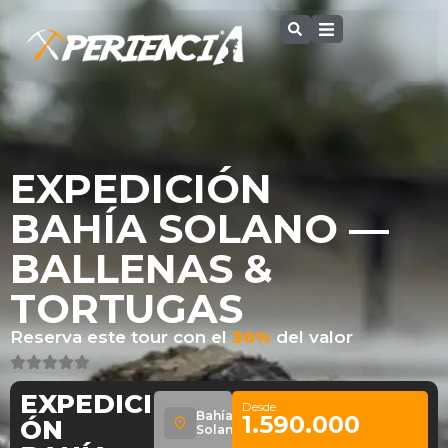
EXPEDICIÓN
BAHÍA SOLANO —
BALLENAS &
TORTUGAS
Reserva este tour con el
30%
del valor
EXPEDICI
Desde
Bahía
1.590.000
ÓN
Solano