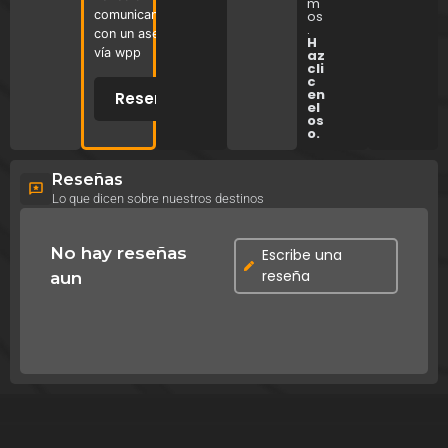
m
comunicandote
os
.
con un asesor
H
vía wpp
az
cli
c
en
Reservar
el
os
o.
Reseñas
Lo que dicen sobre nuestros destinos
No hay reseñas
Escribe una
reseña
aun