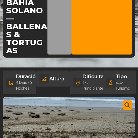
BAHÍA
SOLANO
—
BALLENA
S &
TORTUG
AS
Duración
Dificultad
Tipo
Altura
4 Días - 3
1/5
Eco-
Noches
Principiante
Turismo