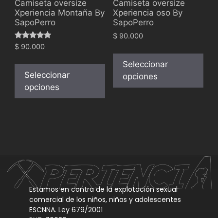
Camiseta oversize
Camiseta oversize
Xperiencia Montaña By
Xperiencia oso By
SapoPerro
SapoPerro
$
90.000
Valorado
$
90.000
con
5.00
Seleccionar
de 5
Seleccionar
opciones
opciones
Estamos en contra de la explotación sexual
comercial de los niños, niñas y adolescentes
ESCNNA. Ley 679/2001