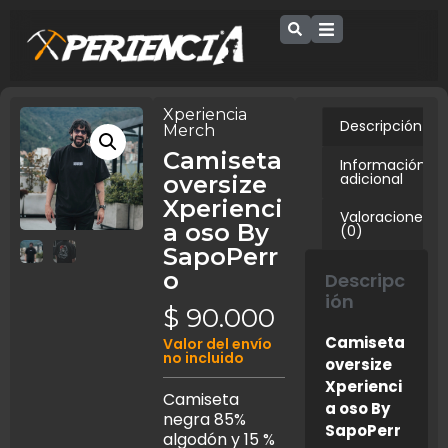
Xperiencia
Descripción
Merch
Camiseta
Información
adicional
oversize
Xperienci
Valoraciones
a oso By
(0)
SapoPerr
o
Descripc
ión
$
90.000
Camiseta
Valor del envío
no incluido
oversize
Xperienci
Camiseta
a oso By
negra 85%
SapoPerr
algodón y 15 %