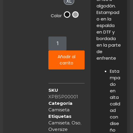
XL
XL
algodón.
Estampad
Color
o en la
Negro
Gris
espalda
en DTF y
bordada
en la parte
de
Añadir al
enfrente
carrito
Esta
mpa
do
SKU
en
XPBSP00001
alta
Categoría
calid
Camiseta
ad
Etiquetas
con
Camiseta
,
Oso
,
dise
Oversize
ño