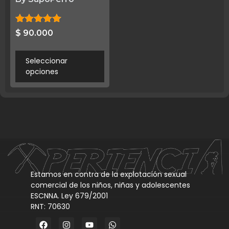
Valorado
$
90.000
con
5.00
de 5
Seleccionar
opciones
Estamos en contra de la explotación sexual
comercial de los niños, niñas y adolescentes
ESCNNA. Ley 679/2001
RNT: 70630