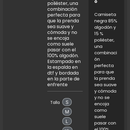
o
poliéster, una
combinación
Camiseta
perfecta para
que la prenda
negra 85%
sea suave y
algodón y
cómoda y no
15 %
se encoja
poliéster,
como suele
una
pasar con el
combinaci
100% algodón.
ón
Estampado en
perfecta
la espalda en
para que
dtf y bordada
la prenda
en la parte de
enfrente
sea suave
y cómoda
y no se
S
Talla
encoja
S
como
M
M
suele
L
pasar con
L
el 100%