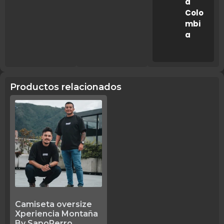
a
Colo
mbi
a
Productos relacionados
Camiseta oversize
Xperiencia Montaña
By SapoPerro