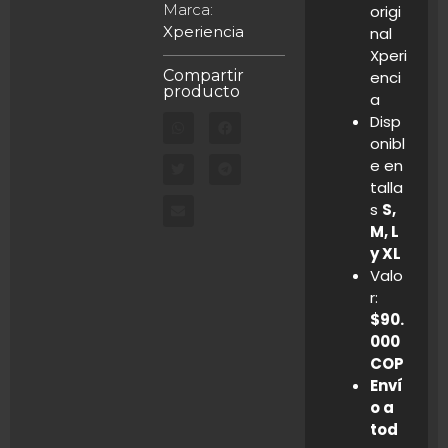
Marca:
origi
Xperiencia
nal
Xperi
Compartir
enci
producto
a
Disp
onibl
e en
talla
s
S,
M, L
y XL
Valo
r:
$90.
000
COP
Enví
o a
tod